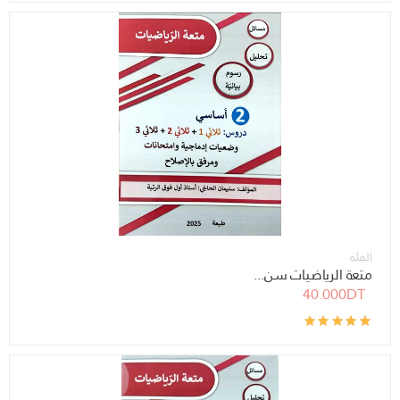
الفئة
متعة الرياضيات سن...
40.000DT