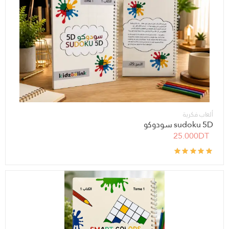
ألعاب فكرية
sudoku 5D سودوكو
25.000DT