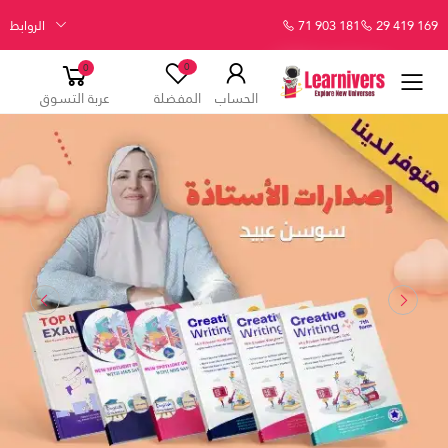
29 419 169
71 903 181
الروابط
0
0
الحساب
المفضلة
عربة التسوق