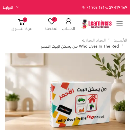
29 419 169
71 903 181
الروابط
0
0
الحساب
المفضلة
عربة التسوق
الرئيسية
المواد الموازية
Who Lives In The Red من يسكن البيت الاحمر