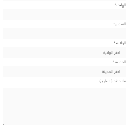
الهاتف*
العنوان*
الولاية *
المدينة *
ملاحظة (اختياري)