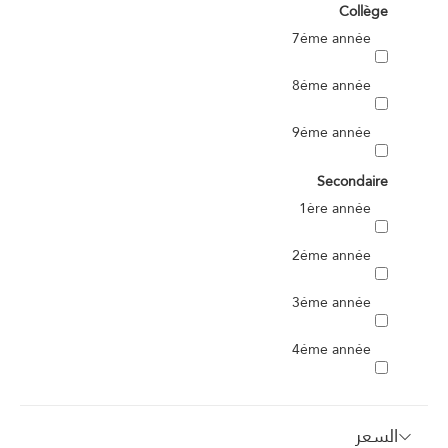
Collège
7éme année
8éme année
9éme année
Secondaire
1ère année
2éme année
3éme année
4éme année
السعر