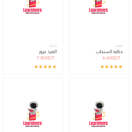
الفئة
الفئة
حكاية السنجاب
القرد عزوز
7.800DT
6.600DT