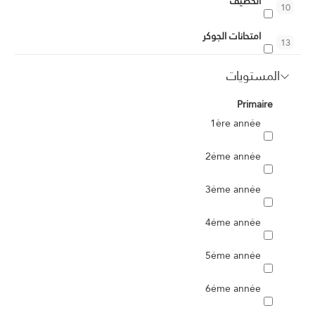
الحصيف
10
امتحانات الجوكر
13
baccalauréat: Eco-Gestion
المستويات
7
Primaire
Exceller et Possible
8
1ère année
USM56PBT
8
2éme année
المسرح والطفولة
5
3éme année
ألعاب فكرية
6
4éme année
مانغا تونسية
3
5éme année
6éme année