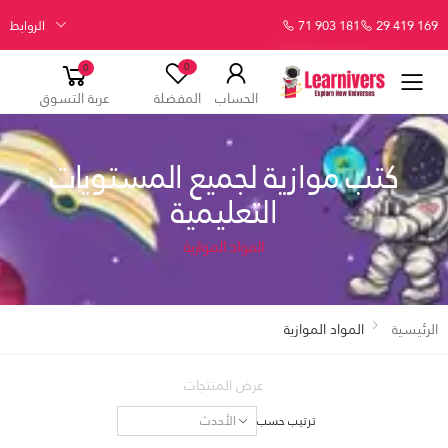
29 419 169
71 903 181
الروابط
0
0
الحساب
المفضلة
عربة التسوق
كتب موازية لجميع المستويات
التعليمية
المواد الموازية
الرئيسية
المواد الموازية
عرض المنتجات
ترتيب حسب