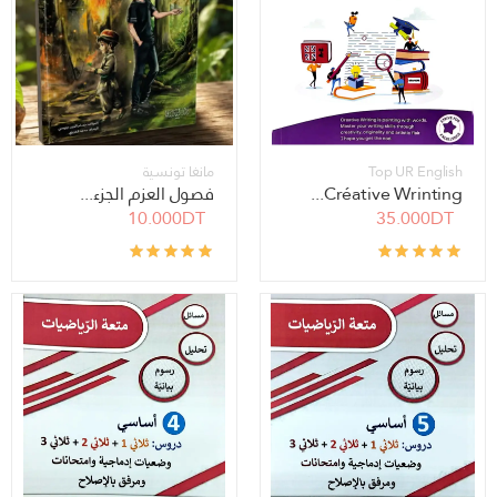
Top UR English
مانغا تونسية
Créative Wrinting...
فصول العزم الجزء...
10.000DT
35.000DT