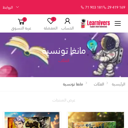
29 419 169
71 903 181
الروابط
0
0
الحساب
المفضلة
عربة التسوق
مانغا تونسية
الفئات
الرئيسية
الفئات
مانغا تونسية
عرض المنتجات