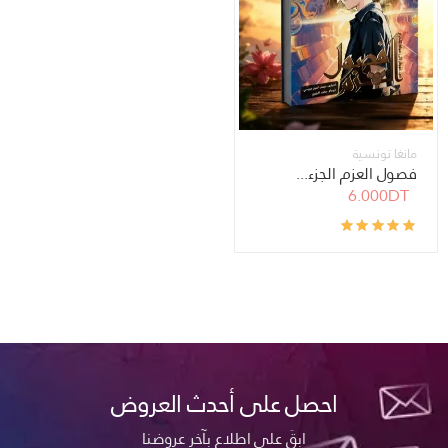
مانغا تونسية
فصول العزم الجزء...
6.000DT
احصل على أحدث العروض
ابقَ على اطلاع بآخر عروضنا