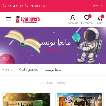
Links
29 419 169
71 903 181
0
0
Account
Favorites
Cart
مانغا تونسية
Categories
Home
Categories
مانغا تونسية
Product display