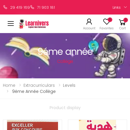
Links
29 419 169
71 903 181
0
0
Account
Favorites
Cart
9éme année
Collège
Home
Extracurriculars
Levels
9éme Année Collège
Product display