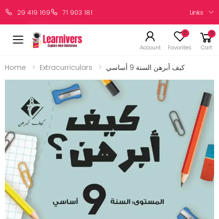
Links
29 419 169
71 903 181
0
0
Account
Favorites
Cart
Home
Extracurriculars
كيف أبرهن السنة 9 أساسي