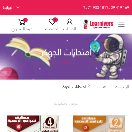
29 419 169
71 903 181
الروابط
0
0
الحساب
المفضلة
عربة التسوق
امتحانات الجوكر
الفئات
الرئيسية
الفئات
امتحانات الجوكر
عرض المنتجات