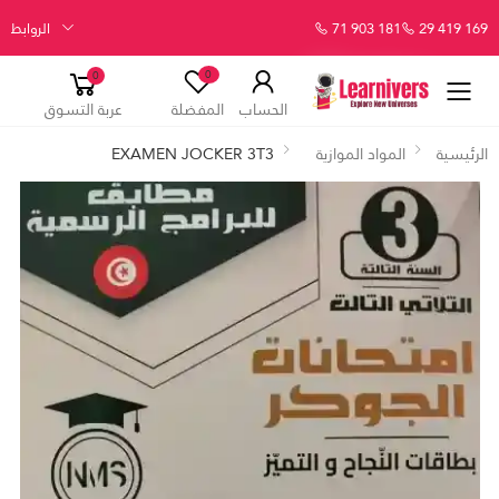
29 419 169
71 903 181
الروابط
0
0
الحساب
المفضلة
عربة التسوق
الرئيسية
المواد الموازية
EXAMEN JOCKER 3T3