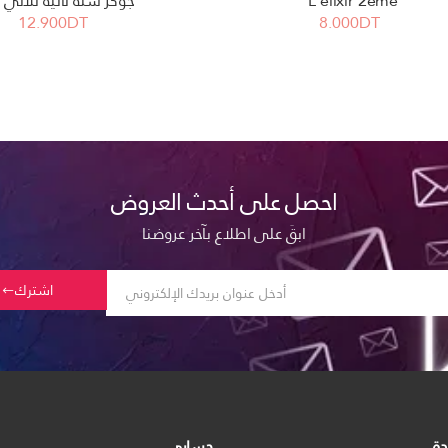
L'élixir 2eme
جوكر سنة ثانية ثلاثي 
12.900DT
8.000DT
احصل على أحدث العروض
ابقَ على اطلاع بآخر عروضنا
اشترك
دة
حسابي