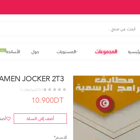
المجموعات
رئيسية
المستويات
حول
الأساتذة
جديد
AMEN JOCKER 2T3
( 0 المراجعات )
10.900DT
أضف إلى السلة
أضف 
الاسم*