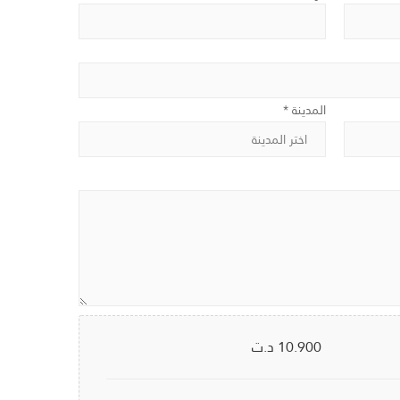
المدينة *
10.900
د.ت