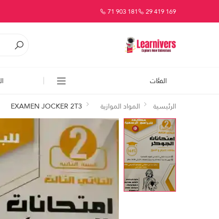
71 903 181
29 419 169
الفئات
ال
الرئيسية
المواد الموازية
EXAMEN JOCKER 2T3