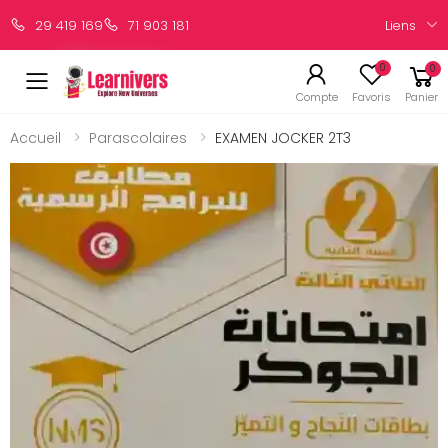
Liens
29 419 169
71 903 181
0
0
Compte
Favoris
Panier
Accueil
Parascolaires
EXAMEN JOCKER 2T3