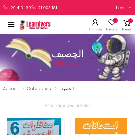
Liens
29 419 169
71 903 181
0
0
Compte
Favoris
Panier
الحصيف
Catégories
Accueil
Catégories
الحصيف
Affichage des articles