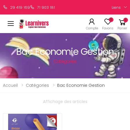
Liens
29 419 169
71 903 181
0
0
Compte
Favoris
Panier
Bac Economie Gestion
Catégories
Accueil
Catégories
Bac Economie Gestion
Affichage des articles