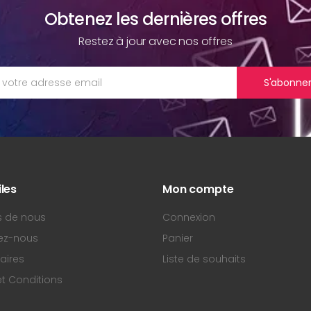
Obtenez les dernières offres
Restez à jour avec nos offres
S'abonne
iles
Mon compte
s de nous
Connexion
ez-nous
Panier
aires
Liste de souhaits
t Conditions