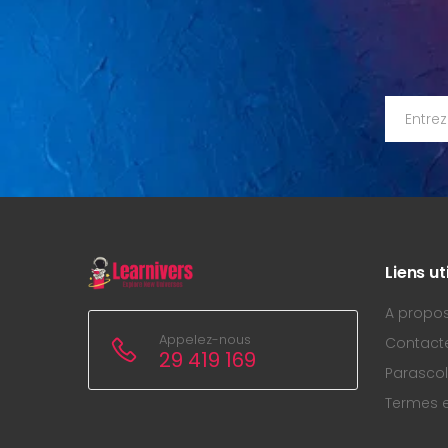
Liens ut
A propo
Appelez-nous
Contact
29 419 169
Parascol
Termes e