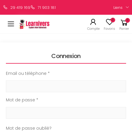
Liens
29 419 169
71 903 181
0
0
Compte
Favoris
Panier
Connexion
Email ou téléphone *
Mot de passe *
Mot de passe oublié?