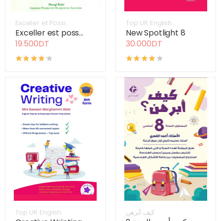
Exceller et Possi...
Top UR English
Exceller est poss...
New Spotlight 8
19.500DT
30.000DT
Top UR English
كيف أبرهن