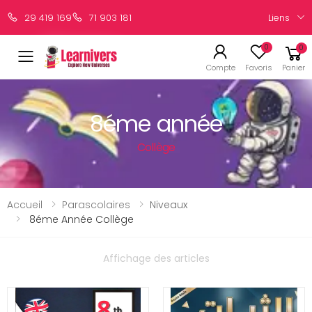
Liens
29 419 169
71 903 181
0
0
Compte
Favoris
Panier
8éme année
Collège
Accueil
Parascolaires
Niveaux
8éme Année Collège
Affichage des articles