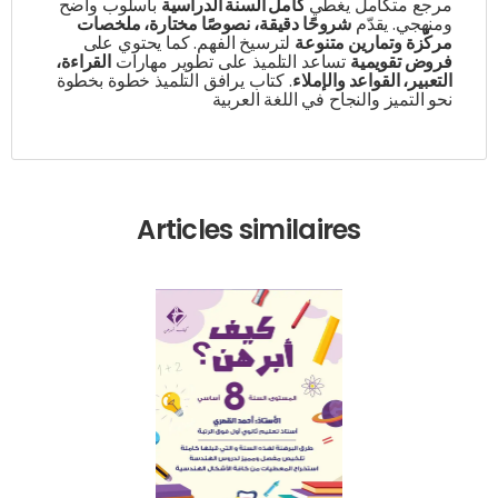
مرجع متكامل يغطي
كامل السنة الدراسية
بأسلوب واضح
ومنهجي. يقدّم
شروحًا دقيقة، نصوصًا مختارة، ملخصات
مركّزة وتمارين متنوعة
لترسيخ الفهم. كما يحتوي على
فروض تقويمية
تساعد التلميذ على تطوير مهارات
القراءة،
التعبير، القواعد والإملاء
. كتاب يرافق التلميذ خطوة بخطوة
نحو التميز والنجاح في اللغة العربية
Articles similaires