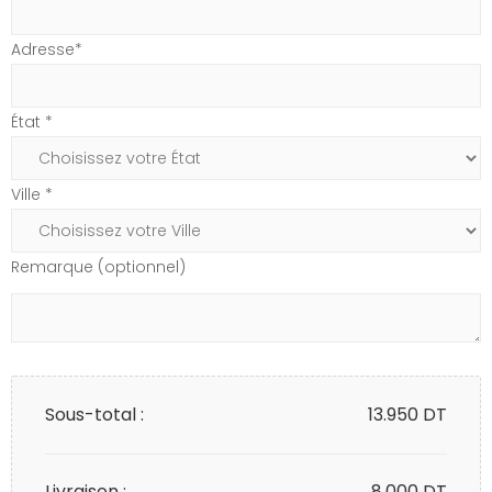
Adresse*
État *
Ville *
Remarque (optionnel)
Sous-total :
13.950
DT
Livraison :
8.000 DT