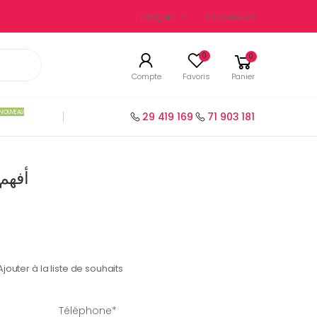
Français
Connexion
0
0
Compte
Favoris
Panier
NOUVEAU
29 419 169
71 903 181
أفهم
Ajouter à la liste de souhaits
Téléphone*