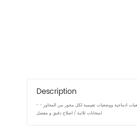
Description
- دروس الايقاظ وتذكير بالمفاهيم العلمية - تمارين تدرب التلميذ على استعمال المفاهيم في وضعيات مختلفة - تمارين تقييمية - وضعيات ادماجية ووضعيات تقييمية لكل محور من المحاور -
امتحانات ثلاثية / اصلاح دقيق و مفصل