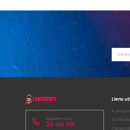
Liens ut
A propo
Appelez-nous
Contact
29 419 169
Parascol