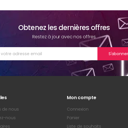
Obtenez les dernières offres
Restez à jour avec nos offres
S'abonne
iles
Mon compte
s de nous
Connexion
ez-nous
Panier
aires
Liste de souhaits