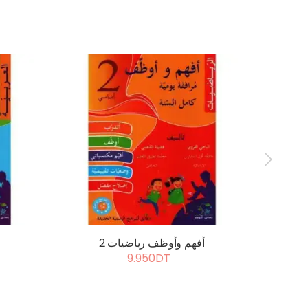
أفهم وأوظف رياضيات 2
9.950DT