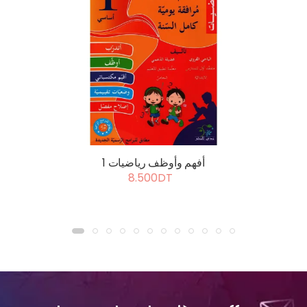
أفهم وأوظف رياضيات 1
8.500DT