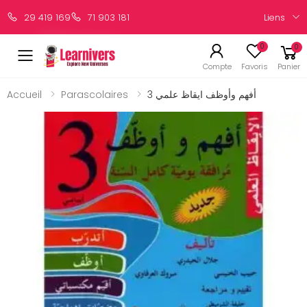
Liens
29 419 169
71 903 181
0
0
Compte
Favoris
Panier
Accueil
Parascolaires
أفهم وأوظف ايقاظ علمي 3