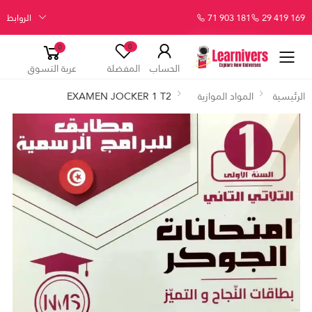
29 419 169
71 903 181
الروابط
0
0
الحساب
المفضلة
عربة التسوق
الرئيسية
المواد الموازية
EXAMEN JOCKER 1 T2