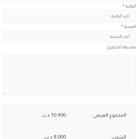
الولاية *
المدينة *
ملاحظة (اختياري)
المجموع الفرعي :
10.900
د.ت
الشحن :
8.000 د.ت