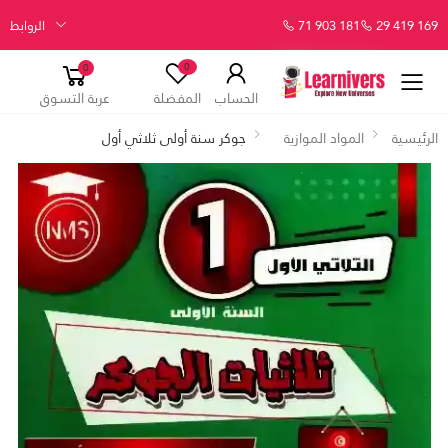
29 419 169
71 903 181
الروابط
0
0
الحساب
المفضلة
عربة التسوق
الرئيسية
المواد الموازية
جوكر سنة أولى ثلاثي أول