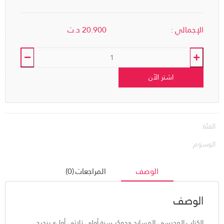
الإجمالي :
20.900
د.ت
اشتر الآن
الفئة:
الوسوم:
الوصف
المراجعات (0)
الوصف
الكتاب المدرسي المساند «جوكر سنة أولى ثلاثي أول» يندرج