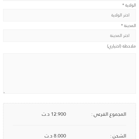
الولاية *
المدينة *
ملاحظة (اختياري)
المجموع الفرعي :
12.900
د.ت
الشحن :
8.000 د.ت