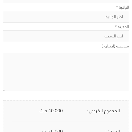
الولاية *
المدينة *
ملاحظة (اختياري)
المجموع الفرعي :
40.000
د.ت
الشحن :
8.000 د.ت