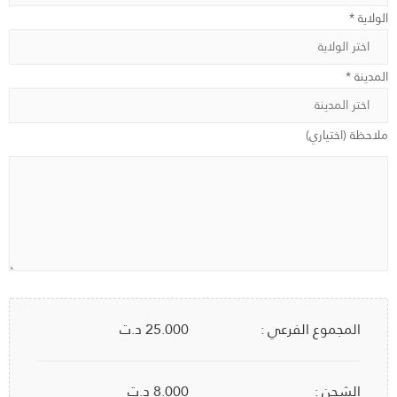
الولاية *
المدينة *
ملاحظة (اختياري)
المجموع الفرعي :
25.000
د.ت
الشحن :
8.000 د.ت