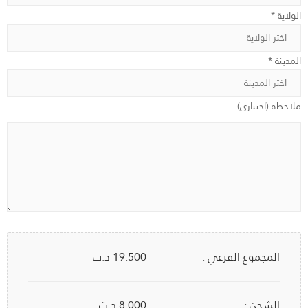
الولاية *
المدينة *
ملاحظة (اختياري)
المجموع الفرعي :
19.500
د.ت
الشحن :
8.000 د.ت