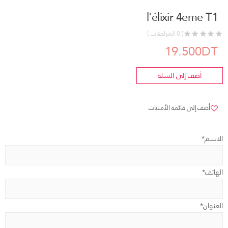
l'élixir 4eme T1
( 0 المراجعات )
19.500DT
أضف إلى السلة
أضف إلى قائمة الأمنيات
الاسم*
الهاتف*
العنوان*