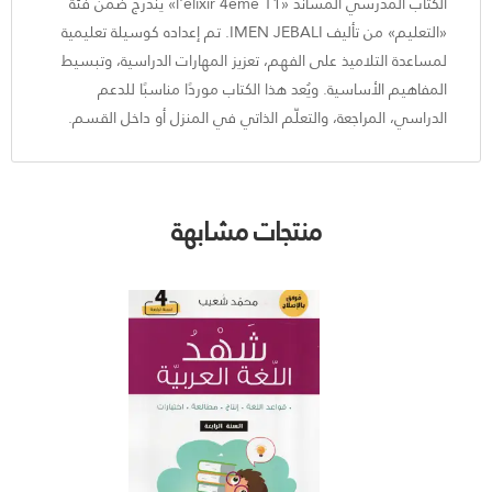
الكتاب المدرسي المساند «l'élixir 4eme T1» يندرج ضمن فئة
«التعليم» من تأليف IMEN JEBALI. تم إعداده كوسيلة تعليمية
لمساعدة التلاميذ على الفهم، تعزيز المهارات الدراسية، وتبسيط
المفاهيم الأساسية. ويُعد هذا الكتاب موردًا مناسبًا للدعم
الدراسي، المراجعة، والتعلّم الذاتي في المنزل أو داخل القسم.
منتجات مشابهة