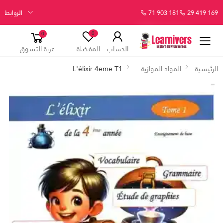
29 419 169
71 903 181
الروابط
0
0
الحساب
المفضلة
عربة التسوق
الرئيسية
المواد الموازية
L'élixir 4eme T1