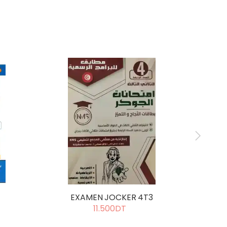
EXAMEN JOCKER 4T3
Let'
11.500DT