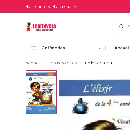
29 419 169
71 903 181
Catégories
Accueil
Accueil
Parascolaires
L'élixir 4eme T1