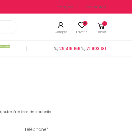
Français
Connexion
0
0
Compte
Favoris
Panier
NOUVEAU
29 419 169
71 903 181
Ajouter à la liste de souhaits
Téléphone*