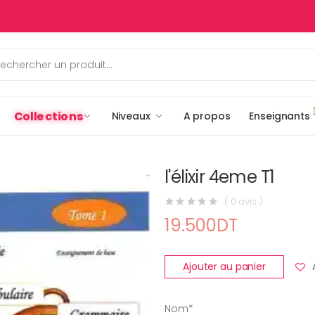
Collections
Niveaux
A propos
Enseignants
l'élixir 4eme T1
( 0 avis )
19.500DT
Ajouter au panier
Nom*