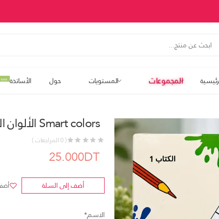
المجموعات
رئيسية
المستويات
حول
الأساتذة
جديد
Smart colors الألوان الذكية
( 0 المراجعات )
25.000DT
أضف إلى السلة
أضف 
الاسم*