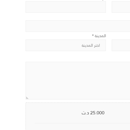
المدينة *
25.000
د.ت