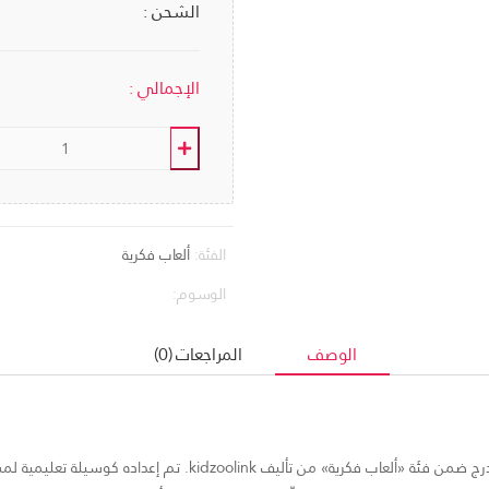
الشحن :
الإجمالي :
الفئة:
ألعاب فكرية
الوسوم:
الوصف
المراجعات (0)
الكتاب المدرسي المساند «Smart colors الألوان الذكية» يندرج ضمن فئة «