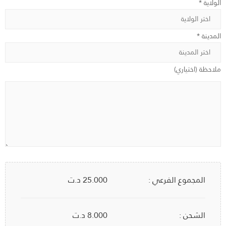
الولاية *
المدينة *
ملاحظة (اختياري)
المجموع الفرعي :
25.000
د.ت
الشحن :
8.000 د.ت