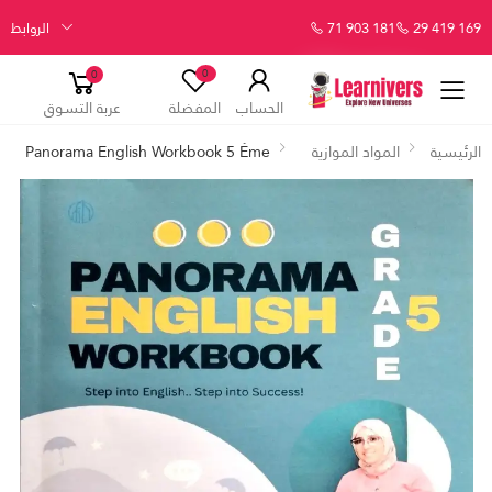
29 419 169
71 903 181
الروابط
0
0
الحساب
المفضلة
عربة التسوق
الرئيسية
المواد الموازية
Panorama English Workbook 5 Éme