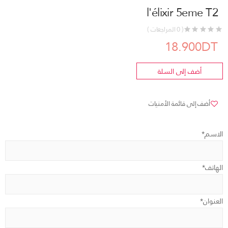
l'élixir 5eme T2
( 0 المراجعات )
18.900DT
أضف إلى السلة
أضف إلى قائمة الأمنيات
الاسم*
الهاتف*
العنوان*