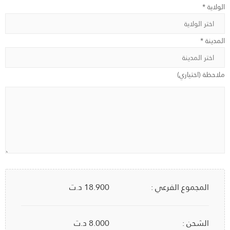
الولاية *
المدينة *
ملاحظة (اختياري)
المجموع الفرعي :
18.900
د.ت
الشحن :
8.000 د.ت