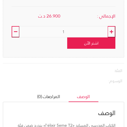
الإجمالي :
26.900
د.ت
اشتر الآن
الفئة:
الوسوم:
الوصف
المراجعات (0)
الوصف
الكتاب المدرسي المساند «l'élixir 5eme T2» يندرج ضمن فئة