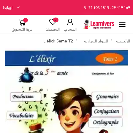
29 419 169
71 903 181
الروابط
0
0
الحساب
المفضلة
عربة التسوق
الرئيسية
المواد الموازية
L'élixir 5eme T2