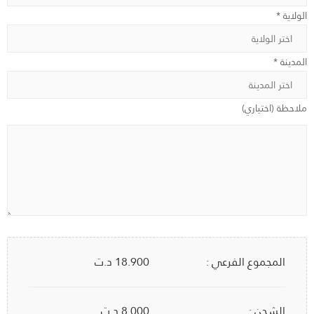
الولاية *
المدينة *
ملاحظة (اختياري)
المجموع الفرعي :
18.900
د.ت
الشحن :
8.000 د.ت