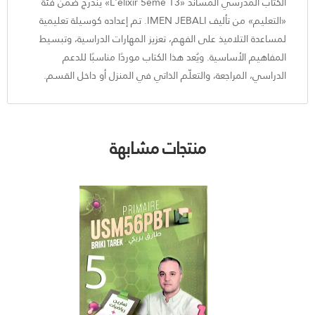
الكتاب المدرسي المساند «L'élixir 5eme T3» يندرج ضمن فئة
«التعليم» من تأليف IMEN JEBALI. تم إعداده كوسيلة تعليمية
لمساعدة التلاميذ على الفهم، تعزيز المهارات الدراسية، وتبسيط
المفاهيم الأساسية. ويُعد هذا الكتاب موردًا مناسبًا للدعم
الدراسي، المراجعة، والتعلّم الذاتي في المنزل أو داخل القسم.
منتجات مشابهة