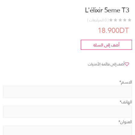
L'élixir 5eme T3
( 0 المراجعات )
18.900DT
أضف إلى السلة
أضف إلى قائمة الأمنيات
الاسم*
الهاتف*
العنوان*