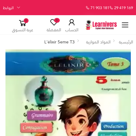
29 419 169
71 903 181
الروابط
0
0
الحساب
المفضلة
عربة التسوق
الرئيسية
المواد الموازية
L'élixir 5eme T3