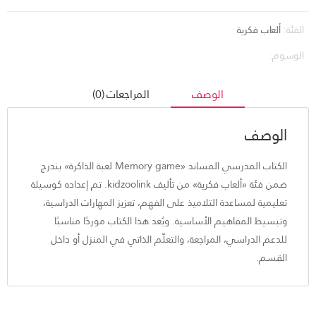
الفئة:
ألعاب فكرية
الوسوم:
الوصف
المراجعات (0)
الوصف
الكتاب المدرسي المساند «Memory game لعبة الذاكرة» يندرج
ضمن فئة «ألعاب فكرية» من تأليف kidzoolink. تم إعداده كوسيلة
تعليمية لمساعدة التلاميذ على الفهم، تعزيز المهارات الدراسية،
وتبسيط المفاهيم الأساسية. ويُعد هذا الكتاب موردًا مناسبًا
للدعم الدراسي، المراجعة، والتعلّم الذاتي في المنزل أو داخل
القسم.