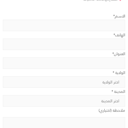
الاسم*
الهاتف*
العنوان*
الولاية *
المدينة *
ملاحظة (اختياري)