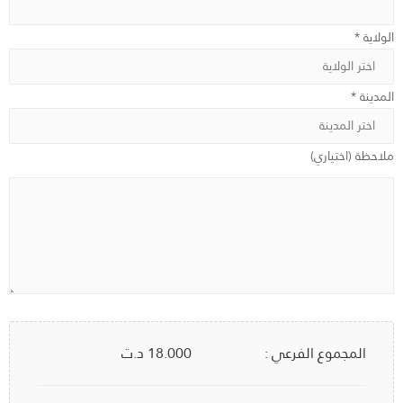
الولاية *
المدينة *
ملاحظة (اختياري)
المجموع الفرعي :
18.000
د.ت