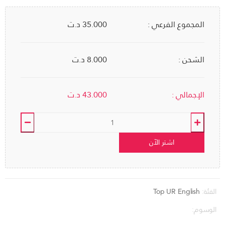
المجموع الفرعي :
35.000
د.ت
الشحن :
8.000 د.ت
الإجمالي :
43.000
د.ت
اشتر الآن
الفئة:
Top UR English
الوسوم: