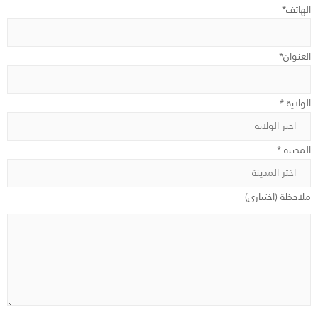
الهاتف*
العنوان*
الولاية *
المدينة *
ملاحظة (اختياري)