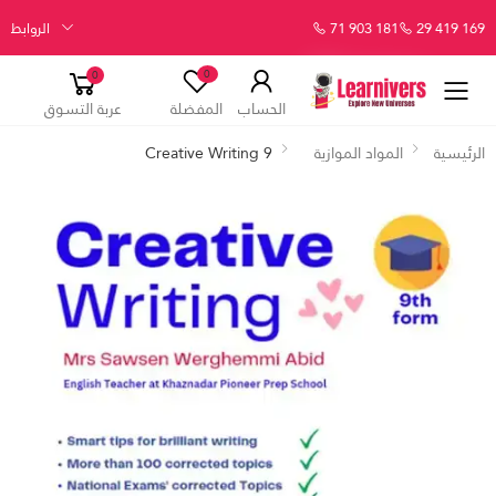
29 419 169
71 903 181
الروابط
0
0
الحساب
المفضلة
عربة التسوق
الرئيسية
المواد الموازية
Creative Writing 9