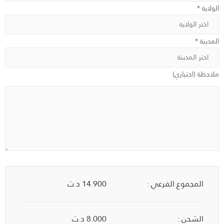
الولاية *
المدينة *
ملاحظة (اختياري)
المجموع الفرعي :
14.900
د.ت
الشحن :
8.000 د.ت