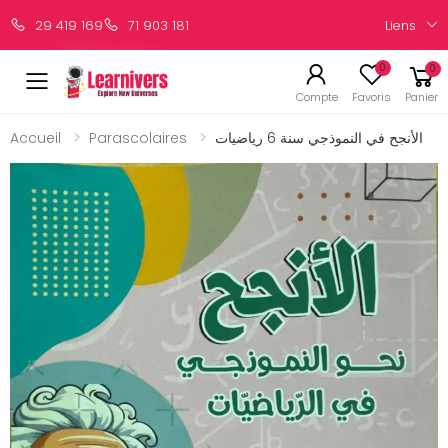
Liens
29 419 169
71 903 181
0
0
Compte
Favoris
Panier
Accueil
Parascolaires
الأنجح في النموذجي سنة 6 رياضيات