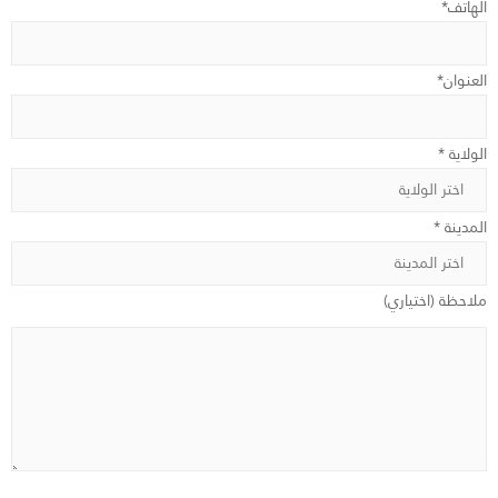
الهاتف*
العنوان*
الولاية *
المدينة *
ملاحظة (اختياري)