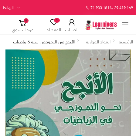
29 419 169
71 903 181
الروابط
0
0
الحساب
المفضلة
عربة التسوق
الرئيسية
المواد الموازية
الأنجح في النموذجي سنة 6 رياضيات