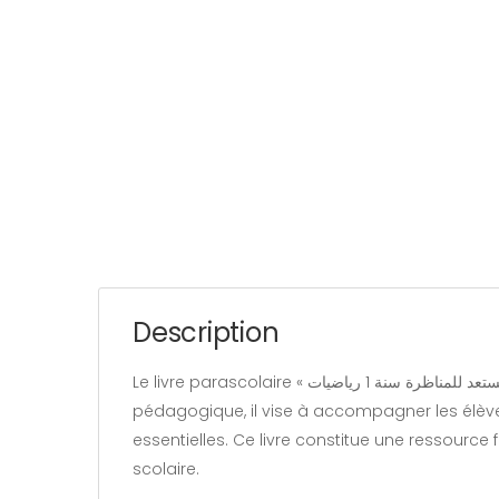
Description
Le livre parascolaire « زينب تستعد للمناظرة سنة 1 رياضيات » appartient à la catégorie « Éducation » et est rédigé par notre équipe. Conçu comme un support
pédagogique, il vise à accompagner les élève
essentielles. Ce livre constitue une ressource 
scolaire.