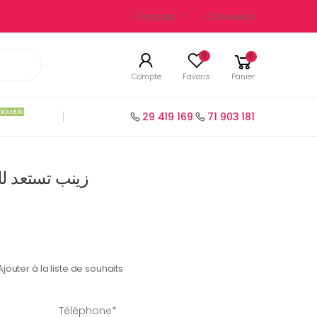
Français
Connexion
0
0
Compte
Favoris
Panier
NOUVEAU
29 419 169
71 903 181
زينب تستعد للمناظ
Ajouter à la liste de souhaits
Téléphone*