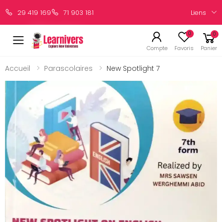
Liens
29 419 169
71 903 181
0
0
Compte
Favoris
Panier
Accueil
Parascolaires
New Spotlight 7