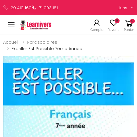
Liens
29 419 169
71 903 181
0
0
Compte
Favoris
Panier
Accueil
Parascolaires
Exceller Est Possible 7ème Année