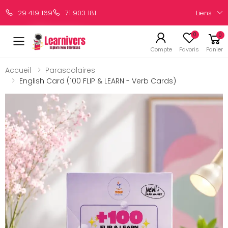
Liens
29 419 169
71 903 181
0
0
Compte
Favoris
Panier
Accueil
Parascolaires
English Card (100 FLIP & LEARN - Verb Cards)