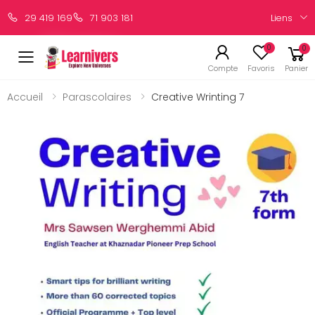
Liens
29 419 169
71 903 181
0
0
Compte
Favoris
Panier
Accueil
Parascolaires
Creative Wrinting 7