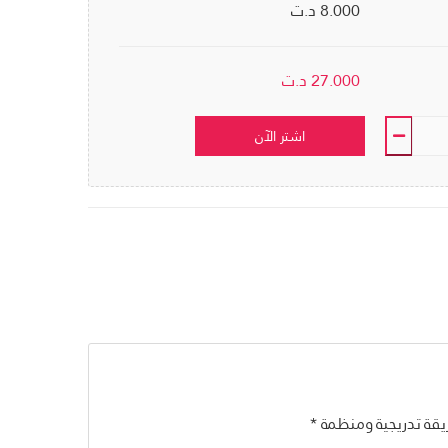
8.000 د.ت
27.000
د.ت
اشتر الآن
قة تدريجية ومنظمة *