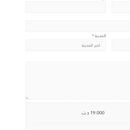
المدينة *
19.000
د.ت