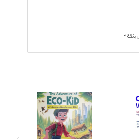
 بثقة *