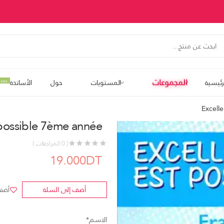
المجموعات
رئيسية
المستويات
حول
الأساتذة
جديد
Excell
 possible 7ème année
( 0 المراجعات )
19.000DT
أضف إلى السلة
أضف 
الاسم*