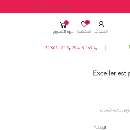
العربية
تسجيل الدخول
0
0
الحساب
المفضلة
عربة التسوق
71 903 181
29 419 169
Exceller est
إلى قائمة الأمنيات
الهاتف*