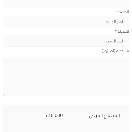
الولاية *
المدينة *
ملاحظة (اختياري)
المجموع الفرعي :
18.000
د.ت