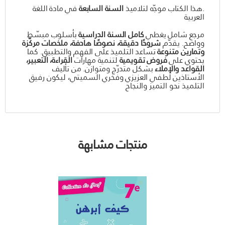
.هذا الكتاب موجّه لتلاميذ
السنة السابعة
في مادة اللغة
العربية
مرجع شامل يغطي
كامل السنة الدراسية
بأسلوب مبسّط
وواضح. يقدّم
شروحًا دقيقة، نصوصًا هادفة، ملخصات مركّزة
وتمارين متنوعة
تساعد التلميذ على الفهم والتطبيق. كما
يحتوي على
فروض تقويمية
لتنمية مهارات
القراءة، التعبير،
القواعد والإملاء
بشكل متدرّج ومتوازن. من تأليف
الأستاذين لطفي العزيزي وفخري السميتي، ليكون رفيق
التلميذ نحو التميز والنجاح
منتجات مشابهة