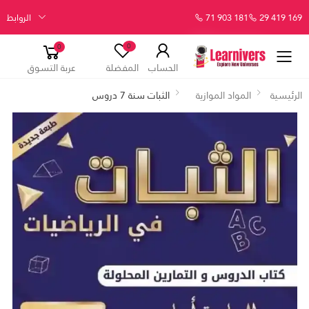
29 419 169
71 903 181
الروابط
0
0
الحساب
المفضلة
عربة التسوق
الرئيسية
المواد الموازية
الثبات سنة 7 دروس