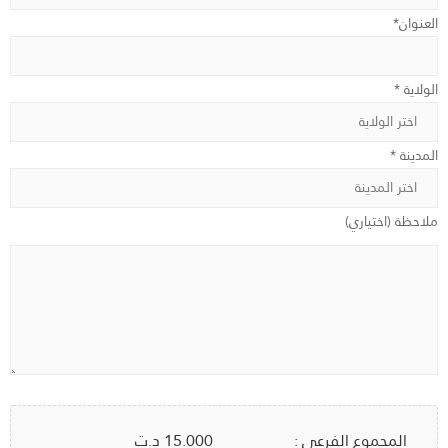
العنوان*
الولاية *
المدينة *
ملاحظة (اختياري)
المجموع الفرعي :
15.000
د.ت