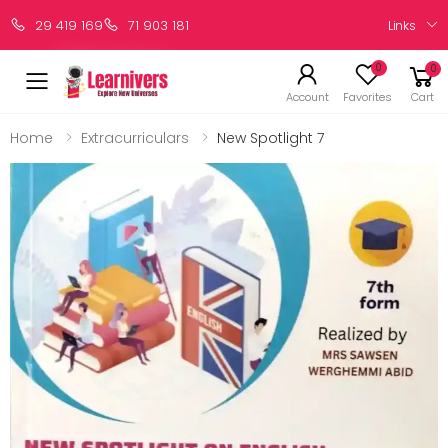
Links
29 419 169
71 903 181
0
0
Account
Favorites
Cart
Home
Extracurriculars
New Spotlight 7