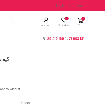
English
Login
0
0
Account
Favorites
Cart
29 419 169
71 903 181
كيف أب
Add to wishlist
Phone*