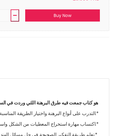
Buy Now
:هو كتاب جمعت فيه طرق البرهنة اللتي وردت في السابعة اعدادي مع المكتسبات السابقة في الابتدائي يساعد التلميذ في
التدرب على أنواع البرهنة واختيار الطريقة المناسبة لكل سؤال.*
اكتساب مهارة استخراج المعطيات من الشكل واستعمالها بذكاء.*
تعلم طريقة التفكير الصحيحة في حل مسائل الهندسة خطوة بخطوة.*