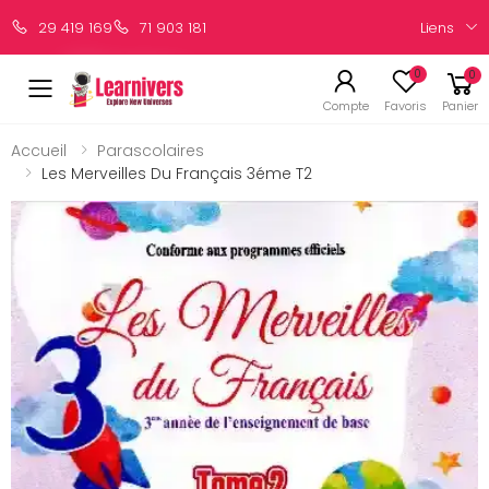
Liens
29 419 169
71 903 181
0
0
Compte
Favoris
Panier
Accueil
Parascolaires
Les Merveilles Du Français 3éme T2