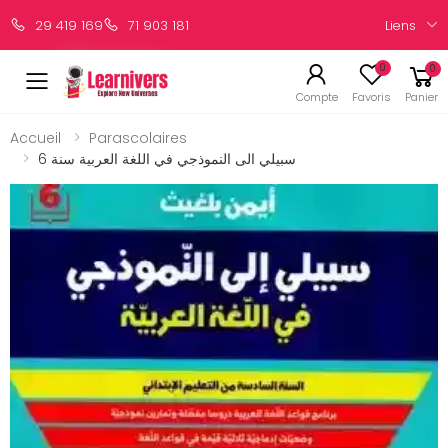
Liens
29 419 169
71 903 181
0
0
Compte
Favoris
Panier
Accueil
Parascolaires
سبيلي الى النموذجي في اللغة العربية سنة 6