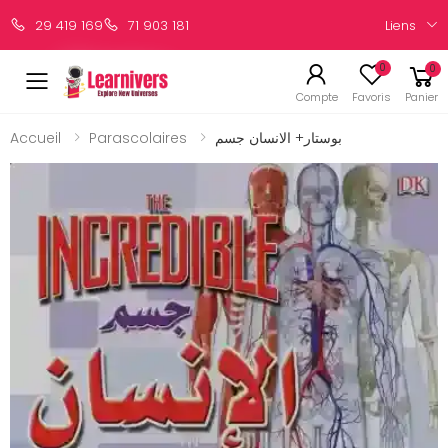
Liens
29 419 169
71 903 181
0
0
Compte
Favoris
Panier
Accueil
Parascolaires
بوستار+ الانسان جسم