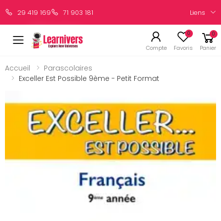
Liens
29 419 169
71 903 181
0
0
Compte
Favoris
Panier
Accueil
Parascolaires
Exceller Est Possible 9ème - Petit Format